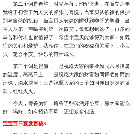
第二个词是希望，时光荏苒，韶华飞逝，在而立之年
我终于初尝了为人父的紧张与喜悦，当宝贝从襁褓的保护
到与自然的接触，当宝贝从安静的睡梦到咿呀的学语，当
宝贝从第一声啼哭到第一次微笑，每每想到这些，再多的
辛苦和付出也都值得了；希望小宝贝能够得到大家一如既
往的关心和爱护，我相信，在您们的祝福和关爱下，小宝
贝一定会平安、快乐的茁壮成长。
第三个词是祝愿，一是祝愿大家的事业如同六月徂暑
的温度，蒸蒸日上；二是祝愿大家的财富如同挥洒如雨的
汗珠，滴水成河；三是祝愿大家的日子如同赤日炎炎的骄
阳，红红火火。
今天，筹备匆忙，略备了些薄酒好小菜，愿大家能吃
好、喝好，如有招待不周，还望多多包涵。
宝宝百日宴发言稿8