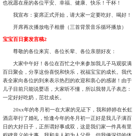
也祝愿在座的各位平安、幸福、健康、快乐！干杯！
我宣布：宴席正式开始，请大家一定要吃好、喝好！
开席再次播放电子相册（三首背景音乐循环播放）
宝宝百日宴发言稿2
尊敬的各位来宾、各位长辈、各位亲朋好友：
大家中午好！各位在百忙之中来参加我儿子马观驭满
百日聚会，分享这份喜悦和快乐，祝福宝宝的成长。我代
表全家向各位的到来表示热烈的欢迎和衷心的感谢！由于
儿子目前只能说婴语，大家听不懂，所以我替儿子表态：
一定好好吃奶，茁壮成长。
20xx年的冬月初一在大家的见证下，我和婷婷在长虹
酒店举行了婚礼，恰逢今年的冬月初一正好是我儿子满百
日的大好日子，正所谓好事成双，这是我们家一件具有里
程碑意义的大事。我和夫人初为人父母，但我俩深切的体