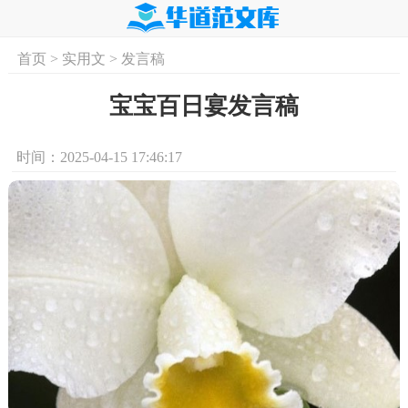
首页
>
实用文
>
发言稿
首页
实用文
学习资料
培训课程
求
宝宝百日宴发言稿
时间：2025-04-15 17:46:17