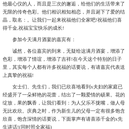
他最心仪的人，而且是三次的邂逅，给他们的生活带来了
无限的传奇色彩。他们相识相知相恋，并且诞下了爱的结
晶，取名：。让我们一起来祝福他们全家吧!祝福他们喜
得千金,祝福宝宝快乐的成长!
参加今天满月酒宴的嘉宾有：
诚然，各位嘉宾的到来，无疑给这满月酒宴，增添了
色彩，增添了情谊，增添了吉祥!在今天这个特别的日子
里，其实每个人都有许多祝福的话要说，有请嘉宾代表送
上真挚的祝福!
女士们、先生们，我们已欣喜地看到x夫妇的家庭已
经盛开了一朵鲜艳的花蕾，结出了一颗爱情的硕果。花的
绽放，果的飘香，让我们看到：为人父乐不拢嘴，做人母
无比欢欣。庆典之时，作为新生儿的父母一定有很多饱含
欣喜，饱含深情的话要说，下面掌声有请喜添千金的x先
生讲话!(同时照全家福)