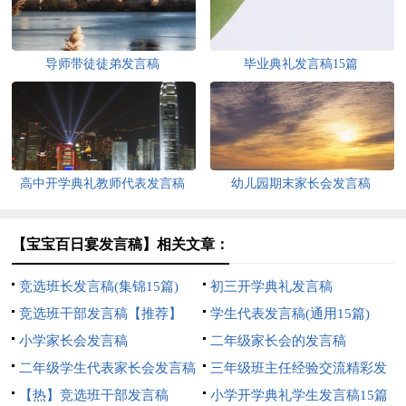
导师带徒徒弟发言稿
毕业典礼发言稿15篇
高中开学典礼教师代表发言稿
幼儿园期末家长会发言稿
【宝宝百日宴发言稿】相关文章：
竞选班长发言稿(集锦15篇)
初三开学典礼发言稿
竞选班干部发言稿【推荐】
学生代表发言稿(通用15篇)
小学家长会发言稿
二年级家长会的发言稿
二年级学生代表家长会发言稿
三年级班主任经验交流精彩发
【热】竞选班干部发言稿
言稿范文（精选12篇）
小学开学典礼学生发言稿15篇