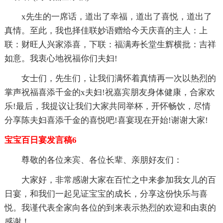
x先生的一席话，道出了幸福，道出了喜悦，道出了
真情。至此，我也择佳联妙语赠给今天庆喜的主人：上
联：财旺人兴家添喜，下联：福满寿长堂生辉横批：吉祥
如意。我衷心地祝福你们夫妇!
女士们，先生们，让我们满怀着真情再一次以热烈的
掌声祝福喜添千金的x夫妇!祝嘉宾朋友身体健康，合家欢
乐!最后，我提议让我们大家共同举杯，开怀畅饮，尽情
分享陈夫妇喜添千金的喜悦吧!喜宴现在开始!谢谢大家!
宝宝百日宴发言稿6
尊敬的各位来宾、各位长辈、亲朋好友们：
大家好，非常感谢大家在百忙之中来参加我女儿的百
日宴，和我们一起见证宝宝的成长，分享这份快乐与喜
悦。我谨代表全家向各位的到来表示热烈的欢迎和由衷的
感谢！