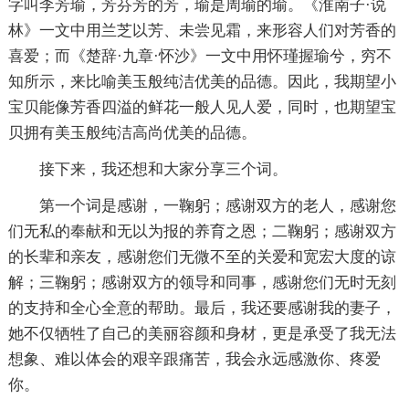
字叫李芳瑜，芳芬芳的芳，瑜是周瑜的瑜。《淮南子·说
林》一文中用兰芝以芳、未尝见霜，来形容人们对芳香的
喜爱；而《楚辞·九章·怀沙》一文中用怀瑾握瑜兮，穷不
知所示，来比喻美玉般纯洁优美的品德。因此，我期望小
宝贝能像芳香四溢的鲜花一般人见人爱，同时，也期望宝
贝拥有美玉般纯洁高尚优美的品德。
接下来，我还想和大家分享三个词。
第一个词是感谢，一鞠躬；感谢双方的老人，感谢您
们无私的奉献和无以为报的养育之恩；二鞠躬；感谢双方
的长辈和亲友，感谢您们无微不至的关爱和宽宏大度的谅
解；三鞠躬；感谢双方的领导和同事，感谢您们无时无刻
的支持和全心全意的帮助。最后，我还要感谢我的妻子，
她不仅牺牲了自己的美丽容颜和身材，更是承受了我无法
想象、难以体会的艰辛跟痛苦，我会永远感激你、疼爱
你。