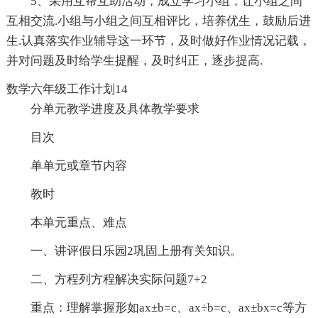
5、采用互帮互助活动，成立学习小组，让小组之间
互相交流.小组与小组之间互相评比，培养优生，鼓励后进
生.认真落实作业辅导这一环节，及时做好作业情况记载，
并对问题及时给学生提醒，及时纠正，逐步提高.
数学六年级工作计划14
分单元教学进度及具体教学要求
目次
单单元或章节内容
教时
本单元重点、难点
一、讲评假日乐园2巩固上册有关知识。
二、方程列方程解决实际问题7+2
重点：理解掌握形如ax±b=c、ax÷b=c、ax±bx=c等方