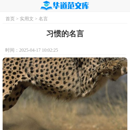
首页
>
实用文
>
名言
首页
实用文
学习资料
培训课程
求
习惯的名言
时间：2025-04-17 10:02:25