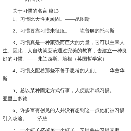
关于习惯的名言 篇13
1、习惯比天性更顽固。——昆图斯
2、习惯要靠习惯来征服。——坎普滕的托马斯
3、习惯真是一种顽强而巨大的力量，它可以主宰人
生。因此，人自幼就应该通过完美的教育，去建立一种良
好的习惯。——弗兰西斯。培根（英国哲学家）
4、习惯支配着那些不善于思考的人们。——华兹华
斯
5、总以某种固定方式行事，人便能养成习惯。——
亚里士多德
6、许多富有创见的人并没有想到这一点他们被习惯
引入歧途。——济慈
7、一个钉子挤掉另一个钉子，习惯要由习惯来取