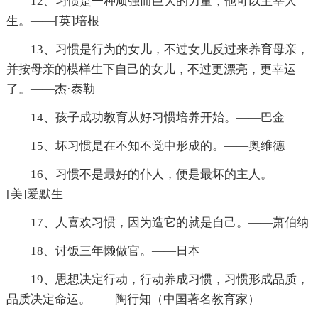
12、习惯是一种顽强而巨大的力量，他可以主宰人
生。——[英]培根
13、习惯是行为的女儿，不过女儿反过来养育母亲，
并按母亲的模样生下自己的女儿，不过更漂亮，更幸运
了。——杰·泰勒
14、孩子成功教育从好习惯培养开始。——巴金
15、坏习惯是在不知不觉中形成的。——奥维德
16、习惯不是最好的仆人，便是最坏的主人。——
[美]爱默生
17、人喜欢习惯，因为造它的就是自己。——萧伯纳
18、讨饭三年懒做官。——日本
19、思想决定行动，行动养成习惯，习惯形成品质，
品质决定命运。——陶行知（中国著名教育家）